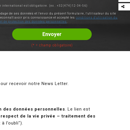
e international est obligatoire. (ex.: +32(474)12-34-56)
odage de ses données et l'envoi du présent formulaire, l'utilisateur du site
Par
reconnaît avoir pris connaissance et accepté les
conditions d'utilisation du
ce
 et de protection des données personnelles
.
con
Envoyer
(* = champ obligatoire)
our recevoir notre News Letter.
ion des données personnelles
. Le lien est
e respect de la vie privée – traitement des
 à l’oubli").