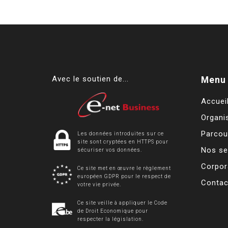
Avec le soutien de...
Menu 
Accuei
Organi
Parcou
Les données introduites sur ce
site sont cryptées en HTTPS pour
Nos se
sécuriser vos données.
Corpor
Ce site met en œuvre le règlement
européen GDPR pour le respect de
Contac
votre vie privée.
Ce site veille à appliquer le Code
de Droit Economique pour
respecter la législation.