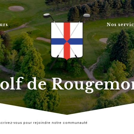
urs
Nos servi
olf de Rougemo
scrivez-vous pour rejoindre notre communauté