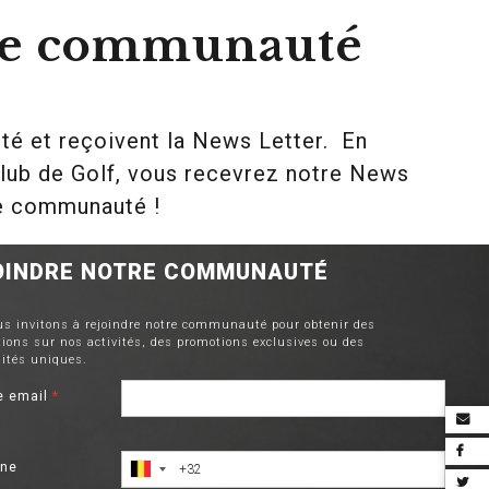
tre communauté
té et reçoivent la News Letter. En
lub de Golf, vous recevrez notre News
re communauté !
OINDRE NOTRE COMMUNAUTÉ
s invitons à rejoindre notre communauté pour obtenir des
ions sur nos activités, des promotions exclusives ou des
ités uniques.
e email
*
one