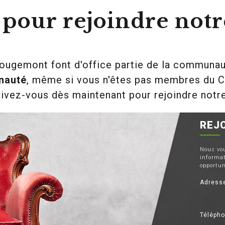
s pour rejoindre no
ugemont font d'office partie de la communau
nauté
, même si vous n'êtes pas membres du C
crivez-vous dès maintenant pour rejoindre not
REJ
Nous vou
informat
opportun
Adress
Téléph