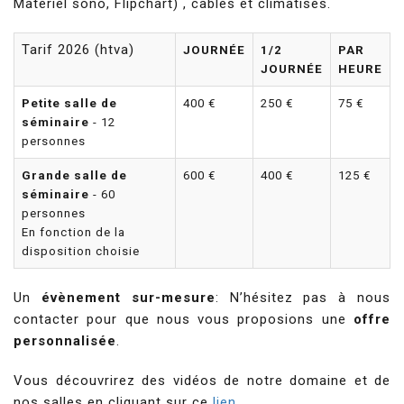
Matériel sono, Flipchart) , câblés et climatisés.
Tarif 2026 (htva)
JOURNÉE
1/2
PAR
JOURNÉE
HEURE
Petite salle de
400 €
250 €
75 €
séminaire
- 12
personnes
Grande salle de
600 €
400 €
125 €
séminaire
- 60
personnes
En fonction de la
disposition choisie
Un
évènement sur-mesure
: N’hésitez pas à nous
contacter pour que nous vous proposions une
offre
personnalisée
.
Vous découvrirez des vidéos de notre domaine et de
nos salles en cliquant sur ce
lien.